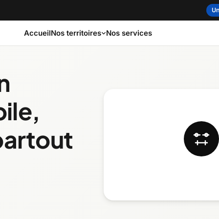
Un
Accueil
Nos services
Nos territoires
n
int-Laurent
Capitale-Nationale
Cent
ile,
Gaspé
ord
Estrie
partout
Made
tides
Laval
Mauri
égie
Nord-du-Québec
Outao