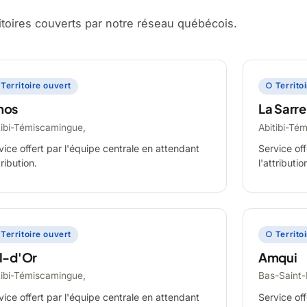
ritoires couverts par notre réseau québécois.
Territoire ouvert
○ Territo
mos
La Sarre
tibi-Témiscamingue,
Abitibi-Té
vice offert par l'équipe centrale en attendant
Service off
tribution.
l'attributio
Territoire ouvert
○ Territo
l-d'Or
Amqui
tibi-Témiscamingue,
Bas-Saint-
vice offert par l'équipe centrale en attendant
Service off