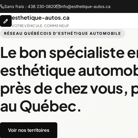
Sans frais : 438 230-0820
info@esthetique-autos.ca
esthetique-autos.ca
VOTRE VÉHICULE, COMME NEUF.
RÉSEAU QUÉBÉCOIS D'ESTHÉTIQUE AUTOMOBILE
Le bon spécialiste e
Abitibi-Témiscamingue
Bas-Sa
esthétique automob
Chaudière-Appalaches
Côte-N
près de chez vous, 
au Québec.
Lanaudière
Lauren
Montréal
Montér
Voir nos territoires
Saguenay-Lac-Saint-Jean