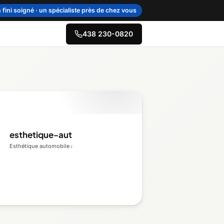
 fini soigné · un spécialiste près de chez vous
438 230-0820
→
re-du-Québec
sie–Îles-de-la-
esthetique-autos.ca
leine
Esthétique automobile au Québec
cie
uais