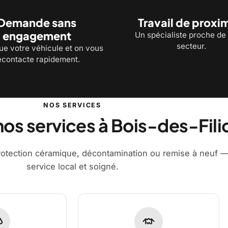
Demande sans
Travail de proxi
engagement
Un spécialiste proche de
secteur.
ue votre véhicule et on vous
econtacte rapidement.
NOS SERVICES
os services à Bois-des-Fili
rotection céramique, décontamination ou remise à neuf 
service local et soigné.