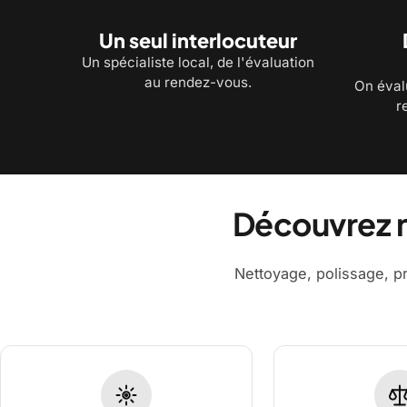
Un seul interlocuteur
Un spécialiste local, de l'évaluation
au rendez-vous.
On éval
r
Découvrez n
Nettoyage, polissage, p