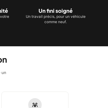
mité
Un fini soigné
 votre
Un travail précis, pour un véhicule
comme neuf.
on
— un