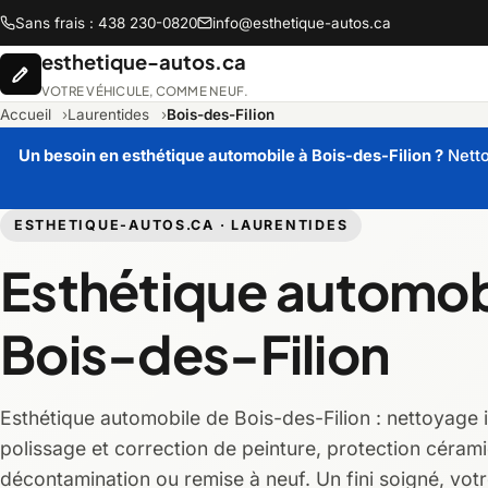
Sans frais : 438 230-0820
info@esthetique-autos.ca
esthetique-autos.ca
VOTRE VÉHICULE, COMME NEUF.
Accueil
Laurentides
Bois-des-Filion
Un besoin en esthétique automobile à Bois-des-Filion ?
Netto
Abitibi-Témiscamingue
Bas-Sa
ESTHETIQUE-AUTOS.CA · LAURENTIDES
Esthétique automob
Chaudière-Appalaches
Côte-N
Bois-des-Filion
Lanaudière
Lauren
Montréal
Montér
Esthétique automobile de Bois-des-Filion : nettoyage i
polissage et correction de peinture, protection céram
Saguenay-Lac-Saint-Jean
décontamination ou remise à neuf. Un fini soigné, votr