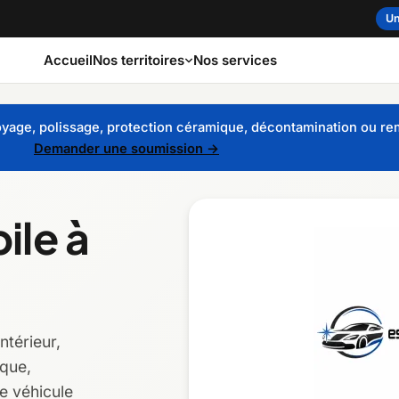
Un
Accueil
Nos services
Nos territoires
yage, polissage, protection céramique, décontamination ou remi
Demander une soumission →
int-Laurent
Capitale-Nationale
Cent
ile à
Gaspé
ord
Estrie
Made
tides
Laval
Mauri
égie
Nord-du-Québec
Outao
ntérieur,
ique,
e véhicule