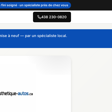
 fini soigné · un spécialiste près de chez vous
438 230-0820
→
se à neuf — par un spécialiste local.
re-du-Québec
sie–Îles-de-la-
leine
cie
uais