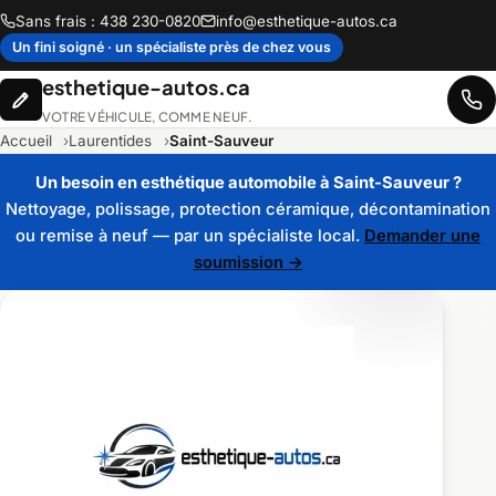
Sans frais : 438 230-0820
info@esthetique-autos.ca
Un fini soigné · un spécialiste près de chez vous
esthetique-autos.ca
VOTRE VÉHICULE, COMME NEUF.
Accueil
Laurentides
Saint-Sauveur
Un besoin en esthétique automobile à Saint-Sauveur ?
Nettoyage, polissage, protection céramique, décontamination
ou remise à neuf — par un spécialiste local.
Demander une
soumission →