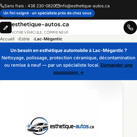
Sans frais : 438 230-0820
info@esthetique-autos.ca
Un fini soigné · un spécialiste près de chez vous
esthetique-autos.ca
VOTRE VÉHICULE, COMME NEUF.
Accueil
Estrie
Lac-Mégantic
Un besoin en esthétique automobile à Lac-Mégantic ?
Nettoyage, polissage, protection céramique, décontamination
ou remise à neuf — par un spécialiste local.
Demander une
soumission →