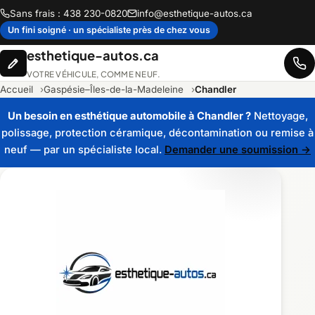
Sans frais : 438 230-0820
info@esthetique-autos.ca
Un fini soigné · un spécialiste près de chez vous
esthetique-autos.ca
VOTRE VÉHICULE, COMME NEUF.
Accueil
Gaspésie–Îles-de-la-Madeleine
Chandler
Un besoin en esthétique automobile à Chandler ?
Nettoyage,
polissage, protection céramique, décontamination ou remise à
neuf — par un spécialiste local.
Demander une soumission →