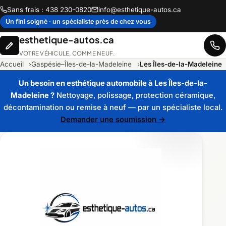
Sans frais : 438 230-0820
info@esthetique-autos.ca
Un fini soigné · un spécialiste près de chez vous
esthetique-autos.ca
VOTRE VÉHICULE, COMME NEUF.
Accueil
Gaspésie–Îles-de-la-Madeleine
Les Îles-de-la-Madeleine
Un besoin en esthétique automobile à Les Îles-de-la-
Madeleine ?
Nettoyage, polissage, protection céramique,
décontamination ou remise à neuf — par un spécialiste local.
Demander une soumission →